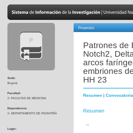
Proyectos
Patrones de 
Notch2, Delta
arcos farínge
embriones de
HH 23
Sede:
Bogotá
Facultad:
Resumen
|
Convocatoria
2- FACULTAD DE MEDICINA
Dependencia:
Resumen
2- DEPARTAMENTO DE PEDIATRÍA
--
Lugar: