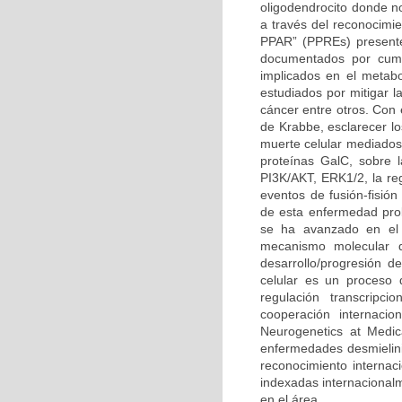
oligodendrocito donde n
a través del reconocimi
PPAR” (PPREs) presente
documentados por cump
implicados en el metabo
estudiados por mitigar l
cáncer entre otros. Con
de Krabbe, esclarecer l
muerte celular mediados 
proteínas GalC, sobre l
PI3K/AKT, ERK1/2, la reg
eventos de fusión-fisión
de esta enfermedad prob
se ha avanzado en el 
mecanismo molecular q
desarrollo/progresión 
celular es un proceso 
regulación transcripc
cooperación internacio
Neurogenetics at Medic
enfermedades desmielini
reconocimiento internaci
indexadas internacional
en el área.