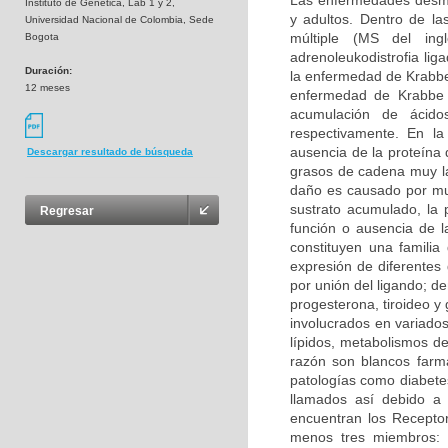
Las enfermedades desmie
Instituto de Genetica, Lab 1 y 2,
y adultos. Dentro de la
Universidad Nacional de Colombia, Sede
múltiple (MS del inglé
Bogota
adrenoleukodistrofia li
Duración:
la enfermedad de Krabbe 
12 meses
enfermedad de Krabbe s
acumulación de ácidos
respectivamente. En la
ausencia de la proteína 
Descargar resultado de búsqueda
grasos de cadena muy la
daño es causado por mu
sustrato acumulado, la 
Regresar
función o ausencia de 
constituyen una familia
expresión de diferentes
por unión del ligando; d
progesterona, tiroideo y
involucrados en variados
lípidos, metabolismos de
razón son blancos farma
patologías como diabetes
llamados así debido a 
encuentran los Receptor
menos tres miembros: 