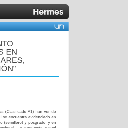
NTO
S EN
ARES,
IÓN"
as (Clasificado A1) han venido
al se encuentra evidenciado en
do (semillero) y posgrado, y en
nacional. La propuesta actual