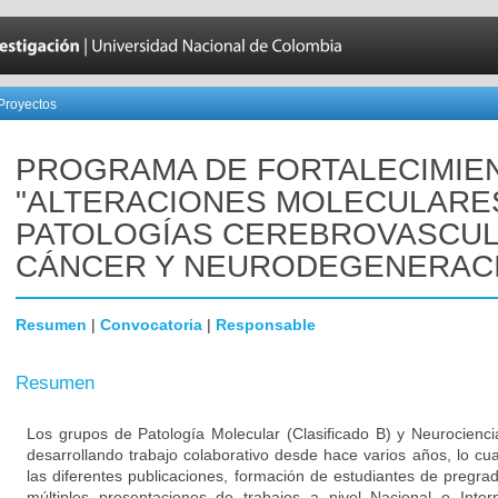
Proyectos
PROGRAMA DE FORTALECIMIE
"ALTERACIONES MOLECULARE
PATOLOGÍAS CEREBROVASCUL
CÁNCER Y NEURODEGENERAC
Resumen
|
Convocatoria
|
Responsable
Resumen
Los grupos de Patología Molecular (Clasificado B) y Neurocienci
desarrollando trabajo colaborativo desde hace varios años, lo cu
las diferentes publicaciones, formación de estudiantes de pregra
múltiples presentaciones de trabajos a nivel Nacional e Inter