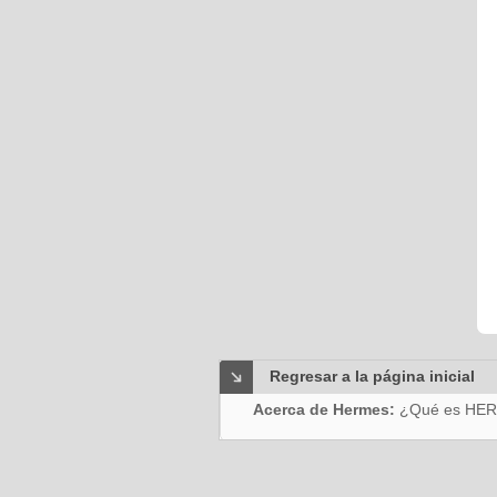
Regresar a la página inicial
Acerca de Hermes:
¿Qué es HE