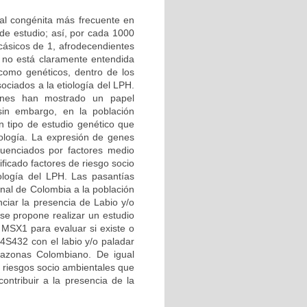
ial congénita más frecuente en
de estudio; así, por cada 1000
cásicos de 1, afrodecendientes
 no está claramente entendida
 como genéticos, dentro de los
ciados a la etiología del LPH.
iones han mostrado un papel
sin embargo, en la población
n tipo de estudio genético que
ología. La expresión de genes
luenciados por factores medio
ficado factores de riesgo socio
ología del LPH. Las pasantías
onal de Colombia a la población
ciar la presencia de Labio y/o
e propone realizar un estudio
 MSX1 para evaluar si existe o
4S432 con el labio y/o paladar
mazonas Colombiano. De igual
e riesgos socio ambientales que
contribuir a la presencia de la