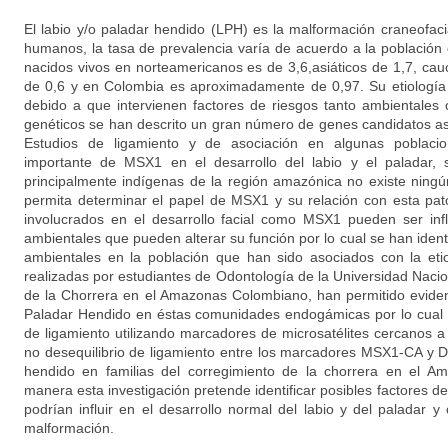
El labio y/o paladar hendido (LPH) es la malformación craneofac
humanos, la tasa de prevalencia varía de acuerdo a la población 
nacidos vivos en norteamericanos es de 3,6,asiáticos de 1,7, cau
de 0,6 y en Colombia es aproximadamente de 0,97. Su etiología
debido a que intervienen factores de riesgos tanto ambientales
genéticos se han descrito un gran número de genes candidatos aso
Estudios de ligamiento y de asociación en algunas poblac
importante de MSX1 en el desarrollo del labio y el paladar, 
principalmente indígenas de la región amazónica no existe ningú
permita determinar el papel de MSX1 y su relación con esta pat
involucrados en el desarrollo facial como MSX1 pueden ser inf
ambientales que pueden alterar su función por lo cual se han identi
ambientales en la población que han sido asociados con la eti
realizadas por estudiantes de Odontología de la Universidad Naci
de la Chorrera en el Amazonas Colombiano, han permitido eviden
Paladar Hendido en éstas comunidades endogámicas por lo cual s
de ligamiento utilizando marcadores de microsatélites cercanos a
no desequilibrio de ligamiento entre los marcadores MSX1-CA y D
hendido en familias del corregimiento de la chorrera en el A
manera esta investigación pretende identificar posibles factores d
podrían influir en el desarrollo normal del labio y del paladar y 
malformación.