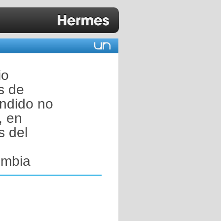
io
s de
endido no
, en
s del
ombia