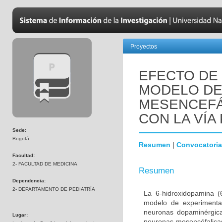
Proyectos
EFECTO DE 
MODELO DE
MESENCEFÁ
CON LA VÍA 
Sede:
Bogotá
Resumen
|
Convocatoria
Facultad:
2- FACULTAD DE MEDICINA
Resumen
Dependencia:
2- DEPARTAMENTO DE PEDIATRÍA
La 6-hidroxidopamina 
modelo de experimenta
neuronas dopaminérgica
Lugar:
neuronas mesencéfalicas