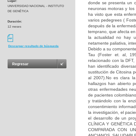
Lugar:
donde se presenta un co
UNIVERSIDAD NACIONAL - INSTITUTO
neuronas motoras y los 
DE GENÉTICA
ha visto que esta enfe
varios pedegrees ( Fos
Duración:
después de la enfermeda
12 meses
temprano, que afecta en
la actualidad no hay u
netamente paliativa, int
Descargar resultado de búsqueda
Debido a su componente 
Tau (Foster et. al, 1
relacionado con la DFT, 
Regresar
han identificado diver
sustitución de Citosina 
al 2007).No es clara l
hallazgos han abierto p
otras enfermedades neu
de pacientes colombiano
y tratándolo con la enz
consentimiento informad
la investigación, el pac
el desarrollo de un pr
CLÍNICA Y GENÉTICA
COMPARADA CON UN
ANCIANOS SALUDABLES”,