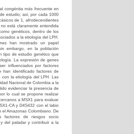
ial congénita más frecuente en
de estudio; así, por cada 1000
cásicos de 1, afrodecendientes
 no está claramente entendida
 como genéticos, dentro de los
ciados a la etiología del LPH.
iones han mostrado un papel
sin embargo, en la población
n tipo de estudio genético que
ología. La expresión de genes
er influenciados por factores
 han identificado factores de
 con la etiología del LPH. Las
sidad Nacional de Colombia a la
ido evidenciar la presencia de
r lo cual se propone realizar
s cercanos a MSX1 para evaluar
 MSX1-CA y D4S432 con el labio
 en el Amazonas Colombiano. De
es factores de riesgos socio
y del paladar y contribuir a la