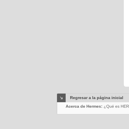
Regresar a la página inicial
Acerca de Hermes:
¿Qué es HE