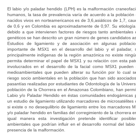
El labio y/o paladar hendido (LPH) es la malformación craneofac
humanos, la tasa de prevalencia varía de acuerdo a la población 
nacidos vivos en norteamericanos es de 3,6,asiáticos de 1,7, cau
de 0,6 y en Colombia es aproximadamente de 0,97. Su etiología
debido a que intervienen factores de riesgos tanto ambientales
genéticos se han descrito un gran número de genes candidatos aso
Estudios de ligamiento y de asociación en algunas poblac
importante de MSX1 en el desarrollo del labio y el paladar, 
principalmente indígenas de la región amazónica no existe ningú
permita determinar el papel de MSX1 y su relación con esta pat
involucrados en el desarrollo de la facial como MSX1 pueden s
medioambientales que pueden alterar su función por lo cual se
riesgo socio ambientales en la población que han sido asociados
pasantías realizadas por estudiantes de Odontología de la Univer
población de la Chorrera en el Amazonas Colombiano, han permit
Labio y/o Paladar Hendido en éstas comunidades endogámicas po
un estudio de ligamiento utilizando marcadores de microsatélite
si existe o no desequilibrio de ligamiento entre los marcadores
y/o paladar hendido en familias del corregimiento de la chorrera
igual manera esta investigación pretende identificar posibl
ambientales que podrían influir en el desarrollo normal del labio 
presencia de la malformación.