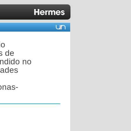
io
s de
endido no
dades
onas-