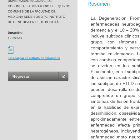
UNIVERSIDAD NACIONAL DE
Resumen
COLOMBIA. LABORATORIO DE EQUIPOS
COMUNES DE LA FACULTAD DE
MEDICINA SEDE BOGOTA, INSTITUTO
La Degeneración Fron
DE GENÉTICA EN SEDE BOGOTÀ.
enfermedades neurodeg
demencia y el 10 – 20% 
Duración:
incluye subtipos clínic
12 meses
grupo, con síntomas 
comportamiento y perso
termina en demencia. L
Descargar resultado de búsqueda
con cambios comportame
se dividen en los sub
Finalmente, en el subt
Regresar
de asocian característi
los subtipos de FTLD s
pueden desarrollarse d
comprende un grupo de
síntomas de lesión fron
en la habilidad de exp
desinhibición, obsesivid
aproximadamente entr
enfermedad afecta pri
heterogéneos, incluyend
enfermedad moto neurona