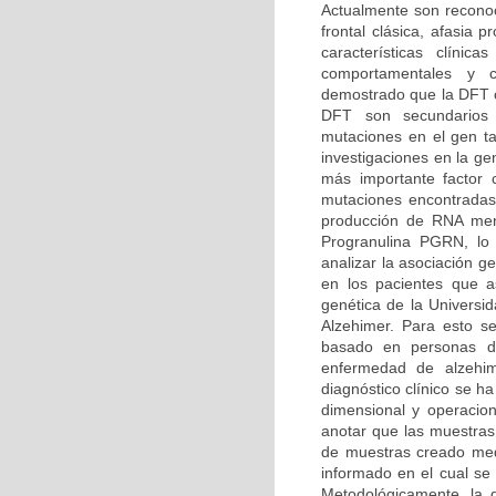
Actualmente son reconoc
frontal clásica, afasia
características clíni
comportamentales y co
demostrado que la DFT o
DFT son secundarios
mutaciones en el gen t
investigaciones en la g
más importante factor
mutaciones encontradas
producción de RNA mens
Progranulina PGRN, lo 
analizar la asociación 
en los pacientes que as
genética de la Univers
Alzehimer. Para esto se
basado en personas dia
enfermedad de alzehi
diagnóstico clínico se h
dimensional y operacion
anotar que las muestras
de muestras creado medi
informado en el cual se 
Metodológicamente, la d