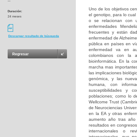
---
Uno de los objetivos cen
Duración:
el genotipo, para lo cu
24 meses
o se relacionan con u
enfermedades Mendeli
frecuentes y están da
Descargar resultado de búsqueda
enfermedad de Alzheimer
pública en países en ví
enfermedad va en aum
Regresar
colombianos con la 
bioinformática. En la c
marcha mas importantes
las implicaciones biológ
genómica, y las nuevas
humana, con informa
susceptibilidades y 
poblaciones; como lo d
Wellcome Trust (Cambri
de Neurociencias Univer
en la EA y otras enfer
aumento año tras año 
resultados en congresos 
internacionales o rev
internacionales, que p