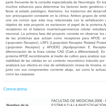
parte frecuente de la consulta especializada de Neurología. En lo
muchos esfuerzos para determinar los factores tanto genético
llevar al estado patológico. Asimismo, los trastornos del desarrol
son preocupación constante en la clínica. Ambos grupos de enti
una vía común que esta muy relacionada con la señalización d
objetivo de este proyecto es esclarecer el papel de la proteína 
receptores en el balance muerte/supervivencia celular estudi
neuronal. La primera fase del proyecto consiste en observar los 
de las proteínas que actúan como receptores para APOE, en
Lipoprotein Receptor), LRP1 (Lipoprotein Receptor Related Prote
Lipoprotein Receptor) y APOER2 (Apolipoprotein E Recepto
diferenciación de la línea celular CAD (Cath.a differentiated). 
proteína APOE recombinante al medio de cultivo para analizar su
viabilidad de las células en un contexto neurotóxico inducido po
analizará sus efectos en vías de señalización cinasa de tirosina, 
junto con sus componentes corriente abajo, así como la activac
como las caspasas.
Convocatoria
FACULTAD DE MEDICINA 2008 
Nombre de la
ESTÍMULO A LA INVESTIGACIÓ