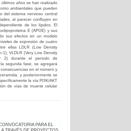
s últimos años se han realizado
s como ambientales que pueden
lo del sistema nervioso central
dades, al parecer confluyen en
ependiente de los lípidos. El
Apolipoproteina E (APOE) y sus
ando sus efectos en un modelo
niveles de expresión de cuatro
tre ellas LDLR (Low Density
in-1), VLDLR (Very Low Density
r 2) durante el periodo de
En la segunda fase, se agregará
s consecuencias en el número y
r ceramida; y posteriormente se
específicamente la vía PI3K/AKT
ión de vías de muerte celular
- CONVOCATORIA PARA EL
N A TRAVÉS DE PROYECTOS