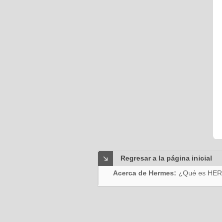
Regresar a la página inicial
Acerca de Hermes:
¿Qué es HE