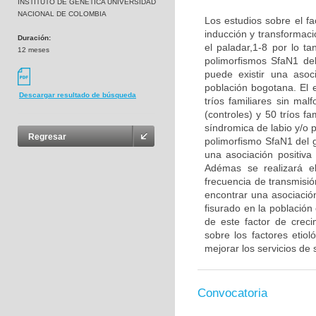
INSTITUTO DE GENETICA UNIVERSIDAD
NACIONAL DE COLOMBIA
Los estudios sobre el fa
inducción y transformaci
Duración:
el paladar,1-8 por lo ta
12 meses
polimorfismos SfaN1 de
puede existir una asoc
población bogotana. El 
Descargar resultado de búsqueda
tríos familiares sin ma
(controles) y 50 tríos f
síndromica de labio y/o p
Regresar
polimorfismo SfaN1 del g
una asociación positiva
Adémas se realizará el
frecuencia de transmisió
encontrar una asociación
fisurado en la població
de este factor de crec
sobre los factores etio
mejorar los servicios de 
Convocatoria