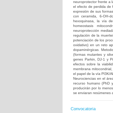
neuroprotector frente a
el efecto de perdida de 
expresión de sus formas 
con ceramida, 6-OH-do
hexoquinasa, la vía d
homeostasis mitocond
neuroprotección mediada
regulación de la muerte/
potenciación de los proce
oxidativo) en un reto 
dopaminérgicas. Metodo
(formas mutantes y sil
genes Parkin, DJ-1 y P
efectos sobre la viabili
membrana mitocondrial, l
el papel de la vía PI3K/A
Neurociencias en el áre
recurso humano (PhD y/
producirán por lo menos 
se enviaran resúmenes a
Convocatoria