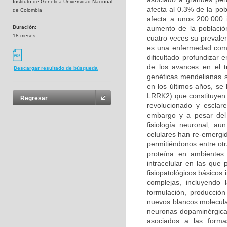
Instituto de Genética-Universidad Nacional
afecta al 0.3% de la po
de Colombia
afecta a unos 200.000 
Duración:
aumento de la població
18 meses
cuatro veces su prevalen
es una enfermedad compl
dificultado profundizar
de los avances en el t
Descargar resultado de búsqueda
genéticas mendelianas s
en los últimos años, se
LRRK2) que constituyen 
Regresar
revolucionado y esclar
embargo y a pesar del 
fisiología neuronal, a
celulares han re-emergi
permitiéndonos entre otr
proteína en ambientes 
intracelular en las qu
fisiopatológicos básicos
complejas, incluyendo
formulación, producción
nuevos blancos molecula
neuronas dopaminérgicas
asociados a las forma