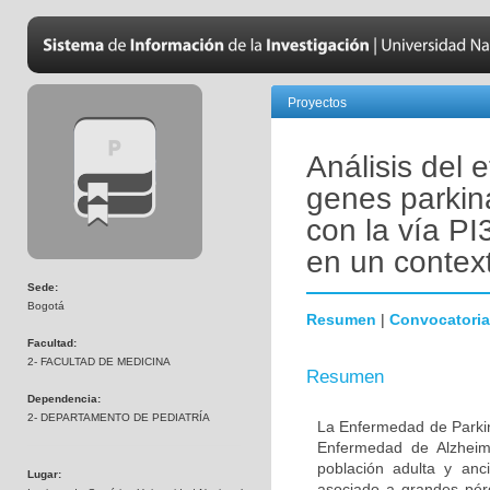
Proyectos
Análisis del 
genes parkin
con la vía PI
en un contex
Sede:
Bogotá
Resumen
|
Convocatoria
Facultad:
2- FACULTAD DE MEDICINA
Resumen
Dependencia:
2- DEPARTAMENTO DE PEDIATRÍA
La Enfermedad de Parki
Enfermedad de Alzheime
población adulta y anc
Lugar:
asociado a grandes pér