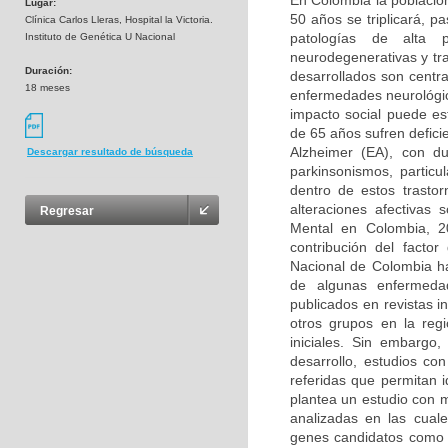
En Colombia la població
Lugar:
50 años se triplicará, p
Clínica Carlos Lleras, Hospital la Victoria.
patologías de alta 
Instituto de Genética U Nacional
neurodegenerativas y tr
Duración:
desarrollados son centra
18 meses
enfermedades neurológica
impacto social puede e
de 65 años sufren defic
Alzheimer (EA), con d
Descargar resultado de búsqueda
parkinsonismos, partic
dentro de estos trasto
alteraciones afectivas
Regresar
Mental en Colombia, 2
contribución del facto
Nacional de Colombia ha
de algunas enfermedad
publicados en revistas i
otros grupos en la reg
iniciales. Sin embargo
desarrollo, estudios co
referidas que permitan 
plantea un estudio con 
analizadas en las cual
genes candidatos como 