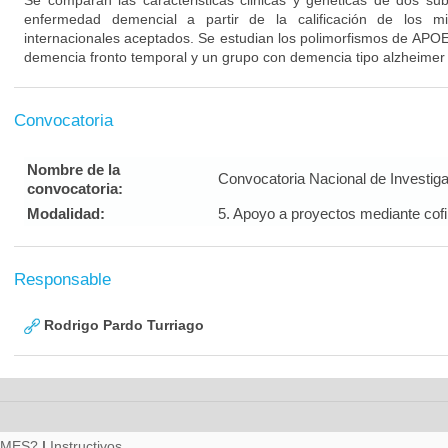
Se comparan las caracteristicas clinicas y geneticas de dos su
enfermedad demencial a partir de la calificación de los m
internacionales aceptados. Se estudian los polimorfismos de APO
demencia fronto temporal y un grupo con demencia tipo alzheimer
Convocatoria
Nombre de la
Convocatoria Nacional de Investig
convocatoria:
Modalidad:
5. Apoyo a proyectos mediante cof
Responsable
Rodrigo Pardo Turriago
RMES?
|
Instructivos