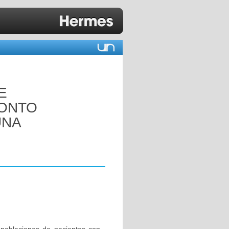
E
RONTO
UNA