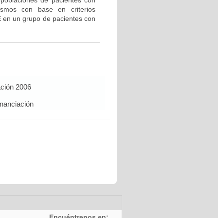
bpoblaciones de pacientes con
ismos con base en criterios
E en un grupo de pacientes con
ación 2006
inanciación
Encuéntrenos en: