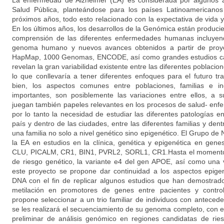
La enfermedad de Alzheimer (EA) es considerada por algunos
Salud Pública, planteándose para los países Latinoamericanos
próximos años, todo esto relacionado con la expectativa de vida y
En los últimos años, los desarrollos de la Genómica están produc
comprensión de las diferentes enfermedades humanas incluyend
genoma humano y nuevos avances obtenidos a partir de proye
HapMap, 1000 Genomas, ENCODE, así como grandes estudios cas
revelan la gran variabilidad existente entre las diferentes poblacione
lo que conllevaría a tener diferentes enfoques para el futuro tr
bien, los aspectos comunes entre poblaciones, familias e i
importantes, son posiblemente las variaciones entre ellos, a s
juegan también papeles relevantes en los procesos de salud- enfe
por lo tanto la necesidad de estudiar las diferentes patologías e
país y dentro de las ciudades, entre las diferentes familias y den
una familia no solo a nivel genético sino epigenético. El Grupo de
la EA en estudios en la clínica, genética y epigenética en g
CLU, PICALM, CR1, BIN1, PVRL2, SORL1, CR1.Hasta el momento 
de riesgo genético, la variante e4 del gen APOE, así como un
este proyecto se propone dar continuidad a los aspectos epigen
DNA con el fin de replicar algunos estudios que han demostrado
metilación en promotores de genes entre pacientes y contro
propone seleccionar a un trio familiar de individuos con anteced
se les realizará el secuenciamiento de su genoma completo, con el
preliminar de análisis genómico en regiones candidatas de ri