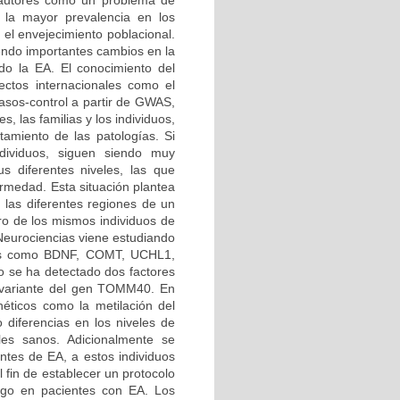
 autores como un problema de
 la mayor prevalencia en los
 el envejecimiento poblacional.
iendo importantes cambios en la
o la EA. El conocimiento del
ctos internacionales como el
os-control a partir de GWAS,
s, las familias y los individuos,
atamiento de las patologías. Si
ndividuos, siguen siendo muy
us diferentes niveles, las que
rmedad. Esta situación plantea
n las diferentes regiones de un
tro de los mismos individuos de
 Neurociencias viene estudiando
enes como BDNF, COMT, UCHL1,
se ha detectado dos factores
a variante del gen TOMM40. En
éticos como la metilación del
 diferencias en los niveles de
les sanos. Adicionalmente se
entes de EA, a estos individuos
 fin de establecer un protocolo
esgo en pacientes con EA. Los