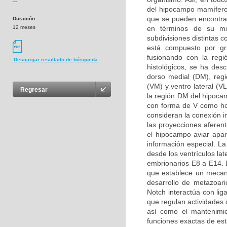
---
del hipocampo mamífero
que se pueden encontrar
Duración:
12 meses
en términos de su mor
subdivisiones distintas 
está compuesto por g
fusionando con la regi
Descargar resultado de búsqueda
histológicos, se ha desc
dorso medial (DM), regió
(VM) y ventro lateral (V
Regresar
la región DM del hipoca
con forma de V como ho
consideran la conexión i
las proyecciones aferen
el hipocampo aviar apa
información especial. L
desde los ventrículos la
embrionarios E8 a E14. D
que establece un mecani
desarrollo de metazoari
Notch interactúa con li
que regulan actividades c
así como el mantenimie
funciones exactas de est