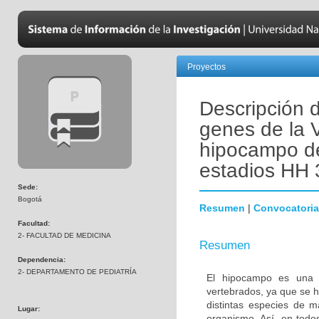
Proyectos
Descripción 
genes de la V
hipocampo de 
estadios HH 
Sede:
Bogotá
Resumen
|
Convocatoria
Facultad:
2- FACULTAD DE MEDICINA
Resumen
Dependencia:
2- DEPARTAMENTO DE PEDIATRÍA
El hipocampo es una es
vertebrados, ya que se h
distintas especies de m
Lugar:
organismo. Así, en todo