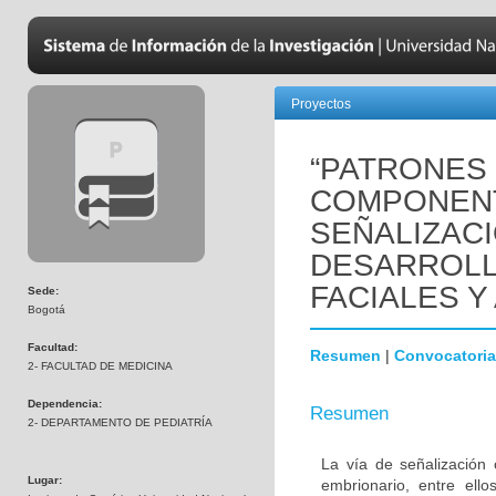
Proyectos
“PATRONES
COMPONENT
SEÑALIZAC
DESARROLL
FACIALES Y
Sede:
Bogotá
Facultad:
Resumen
|
Convocatoria
2- FACULTAD DE MEDICINA
Dependencia:
Resumen
2- DEPARTAMENTO DE PEDIATRÍA
La vía de señalización 
Lugar:
embrionario, entre ello