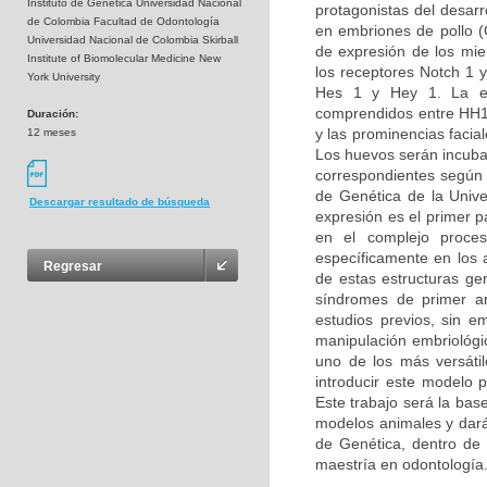
Instituto de Genética Universidad Nacional
protagonistas del desarro
de Colombia Facultad de Odontología
en embriones de pollo (G
Universidad Nacional de Colombia Skirball
de expresión de los miem
Institute of Biomolecular Medicine New
los receptores Notch 1 y
York University
Hes 1 y Hey 1. La ex
comprendidos entre HH14
Duración:
y las prominencias facia
12 meses
Los huevos serán incuba
correspondientes según l
de Genética de la Unive
Descargar resultado de búsqueda
expresión es el primer 
en el complejo proces
específicamente en los 
Regresar
de estas estructuras ge
síndromes de primer ar
estudios previos, sin e
manipulación embriológic
uno de los más versáti
introducir este modelo 
Este trabajo será la bas
modelos animales y dará 
de Genética, dentro de l
maestría en odontología