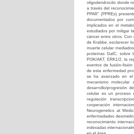
oligodendrocito donde n
a través del reconocimi
PPAR” (PPREs) presente
documentados por cump
implicados en el metabo
estudiados por mitigar l
cáncer entre otros. Con
de Krabbe, esclarecer l
muerte celular mediados 
proteínas GalC, sobre l
PI3K/AKT, ERK1/2, la reg
eventos de fusión-fisión
de esta enfermedad prob
se ha avanzado en el 
mecanismo molecular q
desarrollo/progresión 
celular es un proceso 
regulación transcripc
cooperación internacio
Neurogenetics at Medic
enfermedades desmielini
reconocimiento internaci
indexadas internacional
en el área.