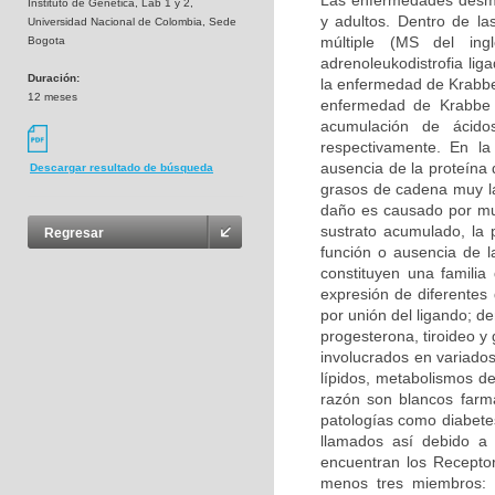
Las enfermedades desmie
Instituto de Genetica, Lab 1 y 2,
y adultos. Dentro de la
Universidad Nacional de Colombia, Sede
múltiple (MS del inglé
Bogota
adrenoleukodistrofia li
Duración:
la enfermedad de Krabbe 
12 meses
enfermedad de Krabbe s
acumulación de ácidos
respectivamente. En la
ausencia de la proteína 
Descargar resultado de búsqueda
grasos de cadena muy la
daño es causado por mu
sustrato acumulado, la 
Regresar
función o ausencia de 
constituyen una familia
expresión de diferentes
por unión del ligando; d
progesterona, tiroideo y
involucrados en variados
lípidos, metabolismos de
razón son blancos farma
patologías como diabetes
llamados así debido a 
encuentran los Receptor
menos tres miembros: 