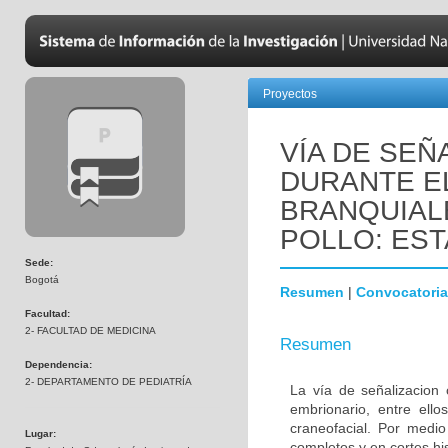
Proyectos
VÍA DE SEÑ
DURANTE E
BRANQUIAL
POLLO: EST
Sede:
Bogotá
Resumen
|
Convocatoria
Facultad:
2- FACULTAD DE MEDICINA
Resumen
Dependencia:
2- DEPARTAMENTO DE PEDIATRÍA
La vía de señalizacion 
embrionario, entre ello
craneofacial. Por medio
Lugar:
completos y en cortes hi