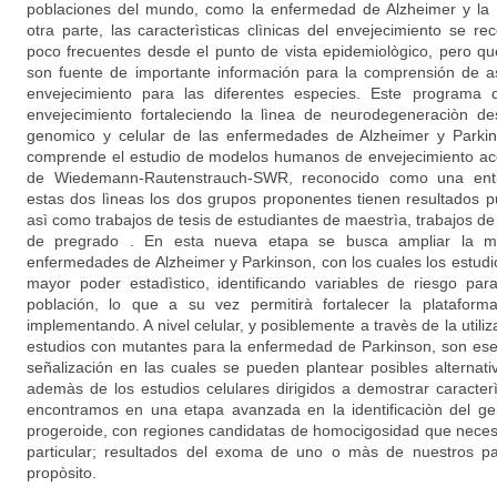
poblaciones del mundo, como la enfermedad de Alzheimer y la
otra parte, las caracterìsticas clìnicas del envejecimiento se r
poco frecuentes desde el punto de vista epidemiològico, pero que
son fuente de importante información para la comprensión de as
envejecimiento para las diferentes especies. Este programa d
envejecimiento fortaleciendo la lìnea de neurodegeneraciòn des
genomico y celular de las enfermedades de Alzheimer y Parkin
comprende el estudio de modelos humanos de envejecimiento ace
de Wiedemann-Rautenstrauch-SWR, reconocido como una enti
estas dos lìneas los dos grupos proponentes tienen resultados pu
asì como trabajos de tesis de estudiantes de maestrìa, trabajos de 
de pregrado . En esta nueva etapa se busca ampliar la mu
enfermedades de Alzheimer y Parkinson, con los cuales los estud
mayor poder estadìstico, identificando variables de riesgo par
población, lo que a su vez permitirà fortalecer la plataform
implementando. A nivel celular, y posiblemente a travès de la utili
estudios con mutantes para la enfermedad de Parkinson, son esenc
señalización en las cuales se pueden plantear posibles alternat
ademàs de los estudios celulares dirigidos a demostrar caracterì
encontramos en una etapa avanzada en la identificaciòn del ge
progeroide, con regiones candidatas de homocigosidad que neces
particular; resultados del exoma de uno o màs de nuestros pa
propòsito.