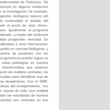
 enfermedad de Parkinson. De
econocen en algunos trastornos
 la investigación ha revelado,
pectos biològicos bàsicos del
a continuidad al estudio del
de el punto de vista clìnico,
son. Igualmente, el programa
lerado, a travès del sìndrome
dad progeroide neonatal. En
blicados a nivel internacional,
grado en ciencias biològicas, y
estra de pacientes con las
ios genòmicos podràn lograr un
a estas patologías en nuestra
a bioinformàtica que estamos
zación de modelos animales, los
iales para identificar vìas de
ivas terapèuticas. Con el SWR,
sticas del envejecimiento, nos
n causal de esta rara entidad
itan ser estudiadas de manera
cientes son centrales en ese