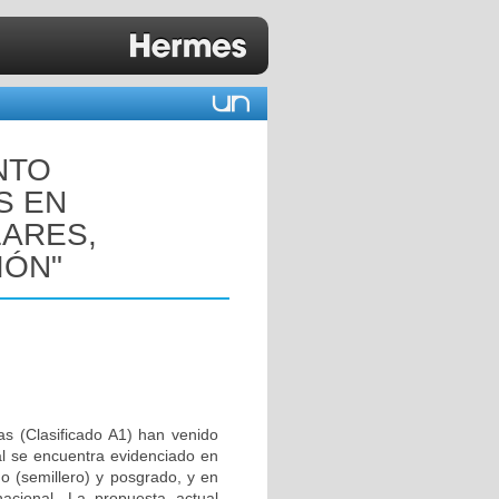
NTO
S EN
ARES,
IÓN"
as (Clasificado A1) han venido
al se encuentra evidenciado en
do (semillero) y posgrado, y en
nacional. La propuesta actual