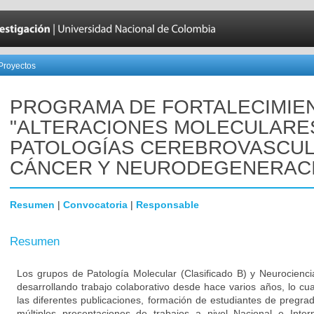
Proyectos
PROGRAMA DE FORTALECIMIE
"ALTERACIONES MOLECULARE
PATOLOGÍAS CEREBROVASCUL
CÁNCER Y NEURODEGENERAC
Resumen
|
Convocatoria
|
Responsable
Resumen
Los grupos de Patología Molecular (Clasificado B) y Neurocienci
desarrollando trabajo colaborativo desde hace varios años, lo cu
las diferentes publicaciones, formación de estudiantes de pregra
múltiples presentaciones de trabajos a nivel Nacional e Inter