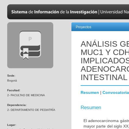
Proyectos
ANÁLISIS 
MUC1 Y CD
IMPLICADOS
ADENOCARC
INTESTINAL
Sede:
Bogotá
Facultad:
Resumen
|
Convocatoria
2- FACULTAD DE MEDICINA
Dependencia:
Resumen
2- DEPARTAMENTO DE PEDIATRÍA
El adenocarcinoma gástri
Lugar:
mayor parte del siglo X