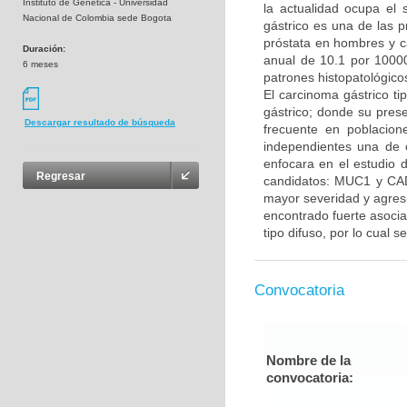
Instituto de Genetica - Universidad
la actualidad ocupa el
Nacional de Colombia sede Bogota
gástrico es una de las 
próstata en hombres y c
Duración:
anual de 10.1 por 10000
6 meses
patrones histopatológicos,
El carcinoma gástrico ti
gástrico; donde su prese
Descargar resultado de búsqueda
frecuente en poblacion
independientes una de o
enfocara en el estudio d
Regresar
candidatos: MUC1 y CA
mayor severidad y agres
encontrado fuerte asocia
tipo difuso, por lo cual s
Convocatoria
Nombre de la
convocatoria: