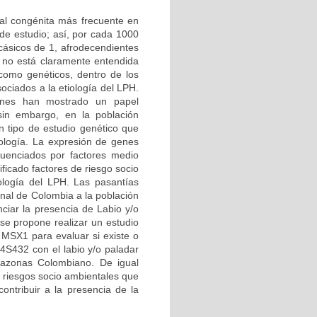
ial congénita más frecuente en
de estudio; así, por cada 1000
cásicos de 1, afrodecendientes
 no está claramente entendida
 como genéticos, dentro de los
ciados a la etiología del LPH.
iones han mostrado un papel
sin embargo, en la población
n tipo de estudio genético que
ología. La expresión de genes
luenciados por factores medio
ficado factores de riesgo socio
ología del LPH. Las pasantías
onal de Colombia a la población
ciar la presencia de Labio y/o
e propone realizar un estudio
 MSX1 para evaluar si existe o
4S432 con el labio y/o paladar
mazonas Colombiano. De igual
e riesgos socio ambientales que
contribuir a la presencia de la