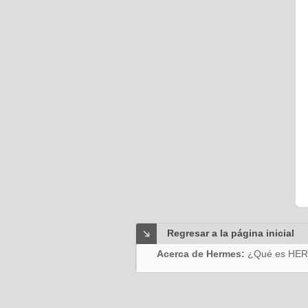
Regresar a la página inicial
Acerca de Hermes:
¿Qué es HE