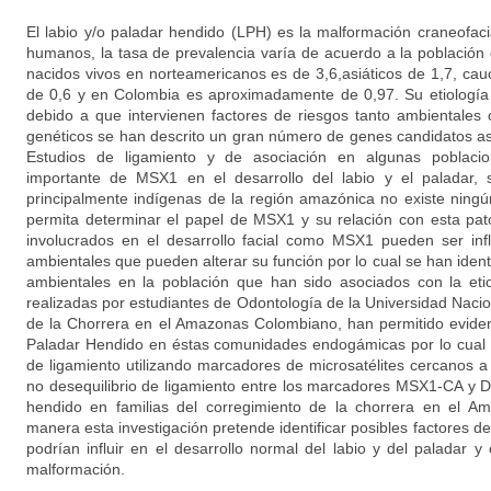
El labio y/o paladar hendido (LPH) es la malformación craneofac
humanos, la tasa de prevalencia varía de acuerdo a la población 
nacidos vivos en norteamericanos es de 3,6,asiáticos de 1,7, cau
de 0,6 y en Colombia es aproximadamente de 0,97. Su etiología
debido a que intervienen factores de riesgos tanto ambientales
genéticos se han descrito un gran número de genes candidatos aso
Estudios de ligamiento y de asociación en algunas poblac
importante de MSX1 en el desarrollo del labio y el paladar, 
principalmente indígenas de la región amazónica no existe ningú
permita determinar el papel de MSX1 y su relación con esta pat
involucrados en el desarrollo facial como MSX1 pueden ser inf
ambientales que pueden alterar su función por lo cual se han identi
ambientales en la población que han sido asociados con la eti
realizadas por estudiantes de Odontología de la Universidad Naci
de la Chorrera en el Amazonas Colombiano, han permitido eviden
Paladar Hendido en éstas comunidades endogámicas por lo cual s
de ligamiento utilizando marcadores de microsatélites cercanos a
no desequilibrio de ligamiento entre los marcadores MSX1-CA y D
hendido en familias del corregimiento de la chorrera en el A
manera esta investigación pretende identificar posibles factores d
podrían influir en el desarrollo normal del labio y del paladar y 
malformación.