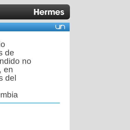
io
s de
endido no
, en
s del
ombia