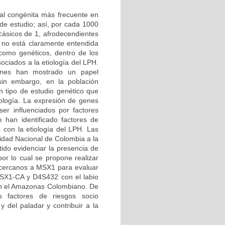
ial congénita más frecuente en
de estudio; así, por cada 1000
cásicos de 1, afrodecendientes
 no está claramente entendida
 como genéticos, dentro de los
ciados a la etiología del LPH.
iones han mostrado un papel
sin embargo, en la población
n tipo de estudio genético que
ología. La expresión de genes
er influenciados por factores
 han identificado factores de
 con la etiología del LPH. Las
sidad Nacional de Colombia a la
ido evidenciar la presencia de
r lo cual se propone realizar
s cercanos a MSX1 para evaluar
 MSX1-CA y D4S432 con el labio
 en el Amazonas Colombiano. De
es factores de riesgos socio
y del paladar y contribuir a la