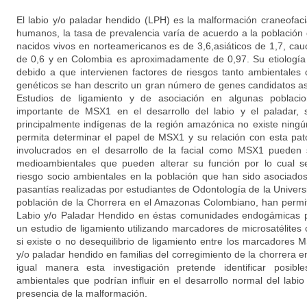
El labio y/o paladar hendido (LPH) es la malformación craneofac
humanos, la tasa de prevalencia varía de acuerdo a la población 
nacidos vivos en norteamericanos es de 3,6,asiáticos de 1,7, cau
de 0,6 y en Colombia es aproximadamente de 0,97. Su etiología
debido a que intervienen factores de riesgos tanto ambientales
genéticos se han descrito un gran número de genes candidatos aso
Estudios de ligamiento y de asociación en algunas poblac
importante de MSX1 en el desarrollo del labio y el paladar, 
principalmente indígenas de la región amazónica no existe ningú
permita determinar el papel de MSX1 y su relación con esta pat
involucrados en el desarrollo de la facial como MSX1 pueden s
medioambientales que pueden alterar su función por lo cual se
riesgo socio ambientales en la población que han sido asociados
pasantías realizadas por estudiantes de Odontología de la Univer
población de la Chorrera en el Amazonas Colombiano, han permit
Labio y/o Paladar Hendido en éstas comunidades endogámicas po
un estudio de ligamiento utilizando marcadores de microsatélite
si existe o no desequilibrio de ligamiento entre los marcadores
y/o paladar hendido en familias del corregimiento de la chorrera
igual manera esta investigación pretende identificar posibl
ambientales que podrían influir en el desarrollo normal del labio 
presencia de la malformación.