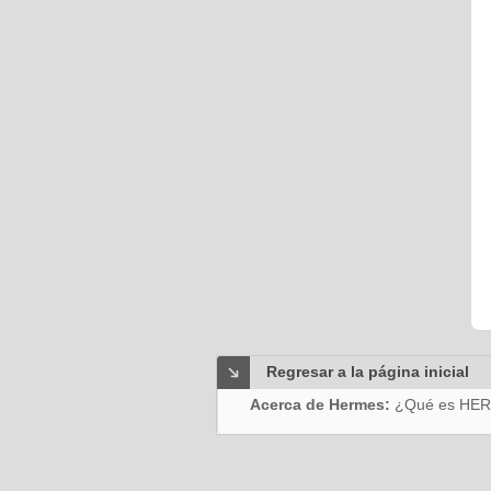
Regresar a la página inicial
Acerca de Hermes:
¿Qué es HE