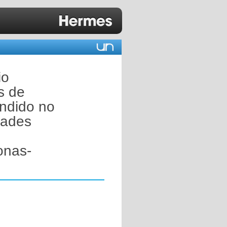
io
s de
endido no
dades
onas-