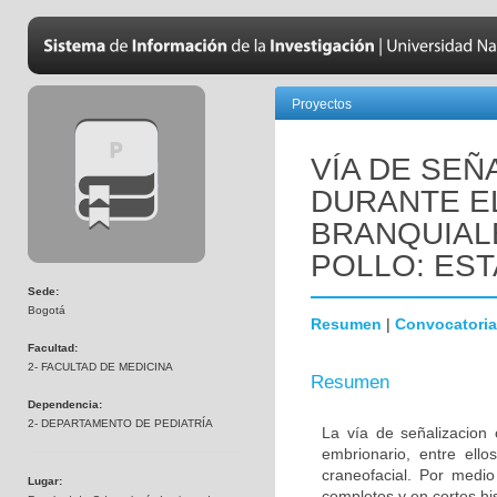
Proyectos
VÍA DE SEÑ
DURANTE E
BRANQUIAL
POLLO: EST
Sede:
Bogotá
Resumen
|
Convocatoria
Facultad:
2- FACULTAD DE MEDICINA
Resumen
Dependencia:
2- DEPARTAMENTO DE PEDIATRÍA
La vía de señalizacion 
embrionario, entre ello
craneofacial. Por medio
Lugar:
completos y en cortes hi