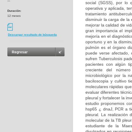
---
social (SGSS), por lo 
operativa y aplicada, t
Duración:
tratamiento antituberc
12 meses
disminuir la carga de la
mejorar la calidad de vid
gran importancia el imp
Descargar resultado de búsqueda
mejoría en el diagnóstic
oportuno y en la dismin
pulmón es el órgano dia
Regresar
puede verse afectado,
sufren Tuberculosis pad
pacientes con algún t
creciente del número 
microbiológico por la 
baciloscopia y cultivo 
moleculares rápidas que 
evaluar diferentes técni
pleural y fortalecer la in
estudio proponemos com
hsp65 ¿ dnaJ, PCR a ti
pleural. La realización 
molecular de la TB pleur
estudiante de la Maest
divulgados en reuniones