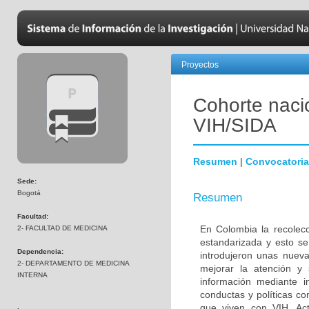
Proyectos
Cohorte naci
VIH/SIDA
Resumen
|
Convocatoria
Sede:
Bogotá
Resumen
Facultad:
En Colombia la recolecc
2- FACULTAD DE MEDICINA
estandarizada y esto se
Dependencia:
introdujeron unas nuev
2- DEPARTAMENTO DE MEDICINA
mejorar la atención y 
INTERNA
información mediante i
conductas y políticas co
que viven con VIH. Act