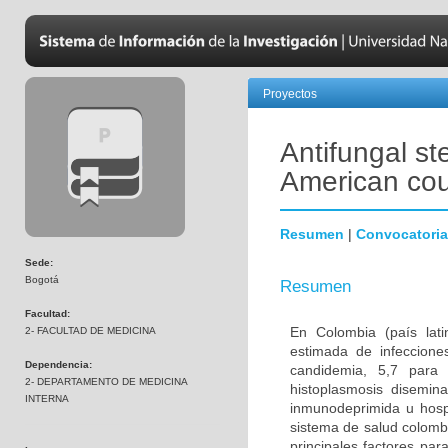
Proyectos
Antifungal st
American cou
Resumen
|
Convocatoria
Sede:
Bogotá
Resumen
Facultad:
En Colombia (país lati
2- FACULTAD DE MEDICINA
estimada de infeccione
Dependencia:
candidemia, 5,7 para a
2- DEPARTAMENTO DE MEDICINA
histoplasmosis disemin
INTERNA
inmunodeprimida u hosp
sistema de salud colombi
principales factores par