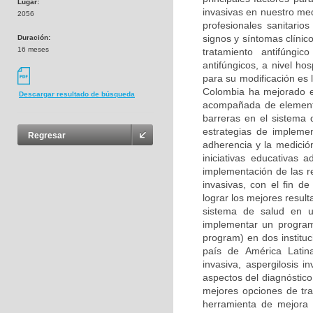
Lugar:
invasivas en nuestro me
2056
profesionales sanitario
signos y síntomas clínic
Duración:
16 meses
tratamiento antifúngi
antifúngicos, a nivel hos
para su modificación es 
Colombia ha mejorado e
Descargar resultado de búsqueda
acompañada de elemento
barreras en el sistema 
estrategias de implement
Regresar
adherencia y la medició
iniciativas educativas a
implementación de las r
invasivas, con el fin d
lograr los mejores result
sistema de salud en u
implementar un programa
program) en dos institu
país de América Latina
invasiva, aspergilosis i
aspectos del diagnóstico
mejores opciones de tra
herramienta de mejora c