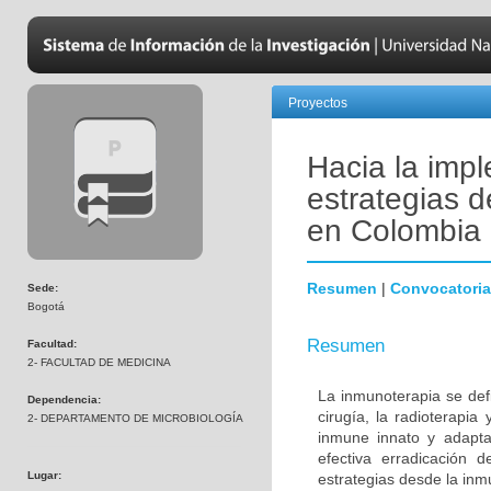
Proyectos
Hacia la impl
estrategias 
en Colombia
Resumen
|
Convocatoria
Sede:
Bogotá
Resumen
Facultad:
2- FACULTAD DE MEDICINA
La inmunoterapia se defi
Dependencia:
cirugía, la radioterapia
2- DEPARTAMENTO DE MICROBIOLOGÍA
inmune innato y adapta
efectiva erradicación d
Lugar:
estrategias desde la inmu