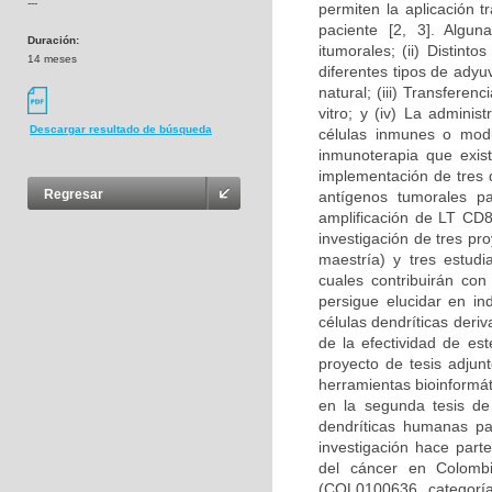
---
permiten la aplicación t
paciente [2, 3]. Algun
Duración:
itumorales; (ii) Distin
14 meses
diferentes tipos de adyu
natural; (iii) Transfere
vitro; y (iv) La admini
Descargar resultado de búsqueda
células inmunes o modul
inmunoterapia que exist
implementación de tres d
Regresar
antígenos tumorales pa
amplificación de LT CD8
investigación de tres p
maestría) y tres estudi
cuales contribuirán con
persigue elucidar en i
células dendríticas deri
de la efectividad de es
proyecto de tesis adjun
herramientas bioinformát
en la segunda tesis de
dendríticas humanas pa
investigación hace part
del cáncer en Colombi
(COL0100636, categoría