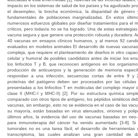
impacto en los sistemas de salud de los países y ha agudizado pr
el desempleo, la brecha económica, la disparidad de género 
fundamentales de poblaciones marginalizadas. En estos últi
numerosos esfuerzos globales por diseñar tratamientos para el m
críticos, pero todavía no se ha logrado. Una de estas estrategia
vacuna segura y que genere una protección robusta y duradera. A
40 vacunas en ensayos clínicos humanos, y al menos 92 candid
evaluados en modelos animales El desarrollo de nuevas vacuna
compleja, que requiere el planteamiento de diseños in vitro capac
celular y humoral de posibles candidatos antes de iniciar los en
los linfocitos T y B, que reconocen antígenos en los organism
producción de anticuerpos y la generación de memoria específi
respondan a una infección, secuencias cortas de entre 9 y 
proteínas del patógeno deben ser procesados por las células
presentadas a los linfocitos T en moléculas del complejo mayor d
clase II (MHC-I y MHC-II) [2]. Por su estructura química simpl
comparado con otros tipos de antígeno, los péptidos sintéticos deb
vacunas, sin embargo, esto no se evidencia en el caso de las va
su mayoría, están basadas en virus atenuados, viriones y polip
últimos años, la evidencia del uso de vacunas basadas en neo-a
para inmunoterapia del cáncer ha venido aumentado [3-8]. Si b
tumorales no es una tarea fácil, el desarrollo de herramienta
transcriptoma, las cuales analizan una gran cantidad de dat