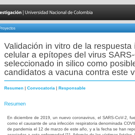
Proyectos
Validación in vitro de la respuest
celular a epítopes del virus SARS
seleccionado in silico como posibl
candidatos a vacuna contra este v
Resumen
|
Convocatoria
|
Responsable
Resumen
En diciembre de 2019, un nuevo coronavirus, el SARS-CoV-2, fue
como el causante de una infección respiratoria denominada COVI
de pandemia el 12 de marzo de este año, y a la fecha se han re
asociadas a esta enfermedad [1]. Además de las víctimas fatales,