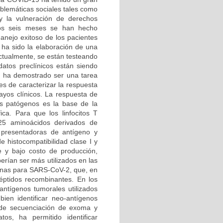
oblemáticas sociales tales como
y la vulneración de derechos
mos seis meses se han hecho
anejo exitoso de los pacientes
s ha sido la elaboración de una
ctualmente, se están testeando
atos preclínicos están siendo
s ha demostrado ser una tarea
es de caracterizar la respuesta
sayos clínicos. La respuesta de
os patógenos es la base de la
ca. Para que los linfocitos T
25 aminoácidos derivados de
 presentadoras de antígeno y
e histocompatibilidad clase I y
e y bajo costo de producción,
erían ser más utilizados en las
cunas para SARS-CoV-2, que, en
éptidos recombinantes. En los
ntígenos tumorales utilizados
ien identificar neo-antígenos
s de secuenciación de exoma y
os, ha permitido identificar