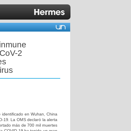
a inmune
-CoV-2
es
irus
 identificado en Wuhan, China
D-19. La OMS declaró la alerta
portado más de 700 mil muertes
 la COVID-19 ha tenido un gran