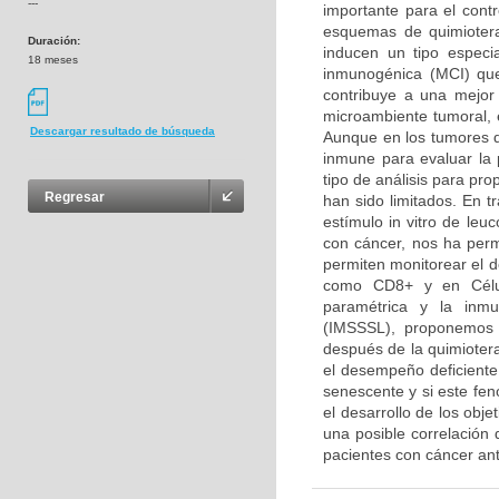
---
importante para el contr
esquemas de quimiotera
Duración:
inducen un tipo especi
18 meses
inmunogénica (MCI) que
contribuye a una mejor 
microambiente tumoral, 
Descargar resultado de búsqueda
Aunque en los tumores de
inmune para evaluar la 
tipo de análisis para pr
Regresar
han sido limitados. En t
estímulo in vitro de le
con cáncer, nos ha perm
permiten monitorear el 
como CD8+ y en Célula
paramétrica y la inmu
(IMSSSL), proponemos 
después de la quimioter
el desempeño deficiente 
senescente y si este fen
el desarrollo de los obje
una posible correlación
pacientes con cáncer an