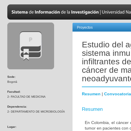
Proyectos
Estudio del a
sistema inmu
infiltrantes 
cáncer de ma
neoadyuvant
Sede:
Bogotá
Facultad:
Resumen
|
Convocatoria
2- FACULTAD DE MEDICINA
Dependencia:
Resumen
2- DEPARTAMENTO DE MICROBIOLOGÍA
En Colombia, el cáncer 
Lugar:
tumor en pacientes con 