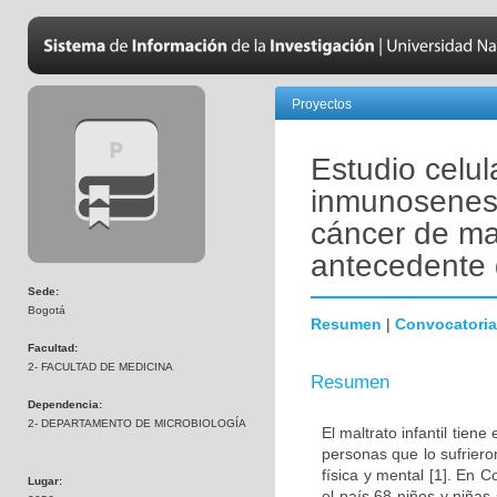
Proyectos
Estudio celul
inmunosenesc
cáncer de ma
antecedente d
Sede:
Bogotá
Resumen
|
Convocatoria
Facultad:
2- FACULTAD DE MEDICINA
Resumen
Dependencia:
2- DEPARTAMENTO DE MICROBIOLOGÍA
El maltrato infantil tien
personas que lo sufrier
física y mental [1]. En
Lugar:
el país 68 niños y niñas