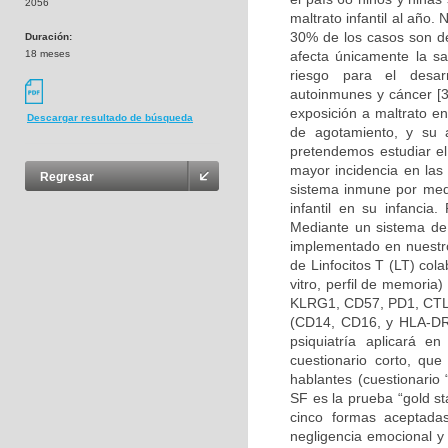
2056
maltrato infantil al año
30% de los casos son de
Duración:
18 meses
afecta únicamente la sal
riesgo para el desar
autoinmunes y cáncer [3
exposición a maltrato e
Descargar resultado de búsqueda
de agotamiento, y su 
pretendemos estudiar e
mayor incidencia en las
Regresar
sistema inmune por medi
infantil en su infancia.
Mediante un sistema de 
implementado en nuestro
de Linfocitos T (LT) col
vitro, perfil de memori
KLRG1, CD57, PD1, CTLA
(CD14, CD16, y HLA-DR), 
psiquiatría aplicará e
cuestionario corto, qu
hablantes (cuestionario
SF es la prueba “gold st
cinco formas aceptadas
negligencia emocional y 