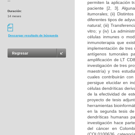
---
permiten la aplicación t
paciente [2, 3]. Algun
Duración:
itumorales; (ii) Distin
14 meses
diferentes tipos de adyu
natural; (iii) Transfere
vitro; y (iv) La admini
Descargar resultado de búsqueda
células inmunes o modul
inmunoterapia que exist
implementación de tres d
Regresar
antígenos tumorales pa
amplificación de LT CD8
investigación de tres p
maestría) y tres estudi
cuales contribuirán con
persigue elucidar en i
células dendríticas deri
de la efectividad de es
proyecto de tesis adjun
herramientas bioinformát
en la segunda tesis de
dendríticas humanas pa
investigación hace part
del cáncer en Colombi
(COL0100636, categoría