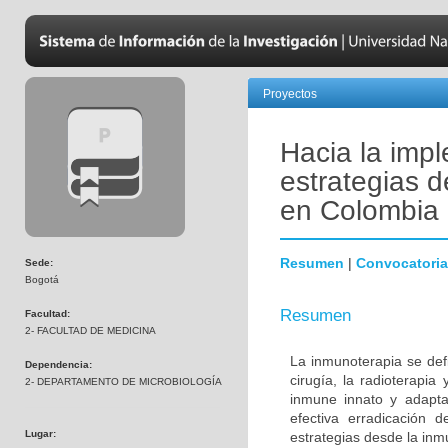
Proyectos
Hacia la impl
estrategias 
en Colombia
Resumen
|
Convocatoria
Sede:
Bogotá
Resumen
Facultad:
2- FACULTAD DE MEDICINA
La inmunoterapia se defi
Dependencia:
cirugía, la radioterapia
2- DEPARTAMENTO DE MICROBIOLOGÍA
inmune innato y adapta
efectiva erradicación d
Lugar:
estrategias desde la inmu