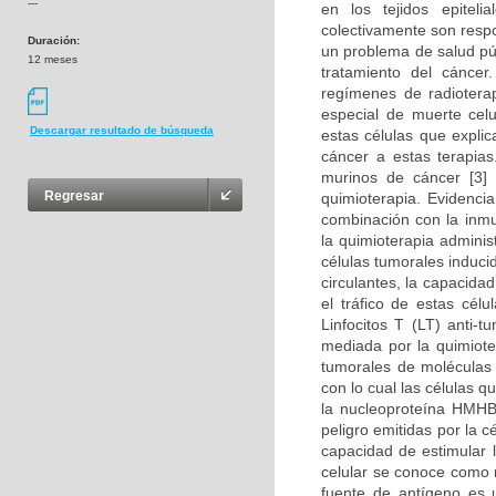
---
en los tejidos epitel
colectivamente son resp
Duración:
un problema de salud púb
12 meses
tratamiento del cánce
regímenes de radioterap
especial de muerte cel
Descargar resultado de búsqueda
estas células que expli
cáncer a estas terapia
murinos de cáncer [3]
Regresar
quimioterapia. Evidenci
combinación con la inmu
la quimioterapia adminis
células tumorales induci
circulantes, la capacida
el tráfico de estas cél
Linfocitos T (LT) anti-
mediada por la quimioter
tumorales de moléculas 
con lo cual las células q
la nucleoproteína HMHB
peligro emitidas por la 
capacidad de estimular 
celular se conoce como 
fuente de antígeno es u