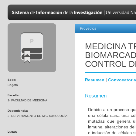
Proyectos
MEDICINA T
BIOMARCAD
CONTROL D
Resumen
|
Convocatoria
Sede:
Bogotá
Resumen
Facultad:
2- FACULTAD DE MEDICINA
Debido a un proceso que
Dependencia:
una célula sana una cél
2- DEPARTAMENTO DE MICROBIOLOGÍA
mutadas que genera una
inmune, alteraciones del 
Lugar:
e inducción de células 