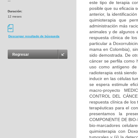
---
este tipo de terapia co
posible que su eficacia s
Duración:
anterior, la identificac
12 meses
quimioterapia que per
administración más racio
animales y de algunos e
Descargar resultado de búsqueda
respuesta clínica de los
particular a Doxorrubici
mama en Colombia), sin
Regresar
sido demostrada. De otra
cáncer se perfila como 
uso como antígeno de c
radioterapia está siend
inducir en las células 
se espera estimule efi
macro-proyecto ME
CONTROL DEL CÁNCER E
respuesta clínica de los
terapéuticas para el co
presentamos la prese
COMPONENTE DE BIO-MAR
bio-marcadores celular
quimioterapia con Doxor
tumorales y (ii) la detec