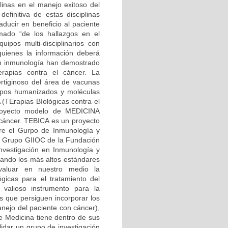
linas en el manejo exitoso del
efinitiva de estas disciplinas
aducir en beneficio al paciente
mado “de los hallazgos en el
uipos multi-disciplinarios con
 quienes la información deberá
 en inmunología han demostrado
rapias contra el cáncer. La
rtiginoso del área de vacunas
erpos humanizados y moléculas
 (TErapias BIológicas contra el
oyecto modelo de MEDICINA
cáncer. TEBICA es un proyecto
tre el Gurpo de Inmunología y
el Grupo GIIOC de la Fundación
nvestigación en Inmunología y
izando los más altos estándares
valuar en nuestro medio la
gicas para el tratamiento del
 valioso instrumento para la
s que persiguen incorporar los
anejo del paciente con cáncer),
e Medicina tiene dentro de sus
lidar un grupo de investigación