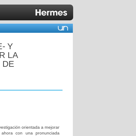
- Y
R LA
 DE
nvestigación orientada a mejorar
ta ahora con una pronunciada