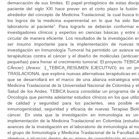
demarcación de sus límites. El papel protagónico de estas discip
paciente del siglo XXI hace prever en el corto plazo la fusión d
alrededor del concepto de Medicina Traslacional, la cual busca tr
los logros de la medicina experimental en lo que ha sido lla
laboratorio al paciente”. Para lograrlo se deberán conformar eq
investigadores clínicos y expertos en ciencias básicas y entre
circular de manera eficiente. Los resultados de la investigación
ser insumo importante para la implementación de nuevas te
investigación en Inmunología Tumoral ha permitido un avance ve
terapéuticas contra el cáncer y el diseño de moléculas (anticu
pequeñas) para frenar el crecimiento tumoral. El proyecto TEBICA
CÁncer) (Anexo: 1_TEBICA_RESUMEN EJECUTIVO) es un pr
TRASLACIONAL que explora nuevas alternativas terapéuticas en 
que se desarrollará en el marco de una alianza estratégica en
Medicina Traslacional de la Universidad Nacional de Colombia y 
Salud de los Andes. TEBICA busca consolidar un programa de i
Oncología que permita adelantar estudios clínicos en los que util
de calidad y seguridad para los pacientes, sea posible e
inmunogenicidad, seguridad y eficacia de nuevas Terapias Bioló
cáncer. En vista que la investigación en inmunología es un
implementación de la Medicina Traslacional en Colombia (estudio
avances de la investigación en el laboratorio de inmunología al m
el grupo de Inmunología y Medicina Traslacional de la Facultad d
objetivos a alcanzar dentro de su etapa de consolidación el conso