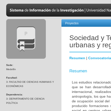
Proyectos
Sociedad y Te
urbanas y re
Resumen
|
Convocatoria
Sede:
Medellín
Resumen
Facultad:
Los estudios relacionad
3- FACULTAD DE CIENCIAS HUMANAS Y
ECONÓMICAS
que se han desarrollad
internacional, realizad
Dependencia:
antropología, los que ha
3- DEPARTAMENTO DE CIENCIA
de ocupación social del 
POLÍTICA
producido formaciones s
social en centros urba