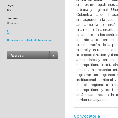
centros metropolitanos c
Lugar:
urbana y regional. Uno
3067
Colombia, ha sido la ocu
Duración:
corresponde a la ciudad 
18 meses
así como la expansión
finalmente, la consolida
establecieron los centros
de ordenación territorial
Descargar resultado de búsqueda
concentración de la pob
control y un dominio so
la especialización y din
Regresar
ambientales y territori
metropolitana localiza
empieza a presentar cri
registran las regiones
institucional, territoria
modelo regional antioq
metropolitano y los te
dinámicas hacia a la ar
territorios adyacentes del
Convocatoria