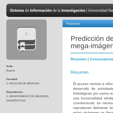
Proyectos
Predicción d
mega-imágene
Resumen
|
Convocatoria
Sede:
Bogotá
Resumen
Facultad:
El acceso remoto a info
2- FACULTAD DE MEDICINA
desarrollo de activida
Dependencia:
histológicas por varios 
2- DEPARTAMENTO DE IMÁGENES
una funcionalidad simil
DIAGNÓSTICAS
convencional, es neces
reproducen fielmente la
estas imágenes se llev