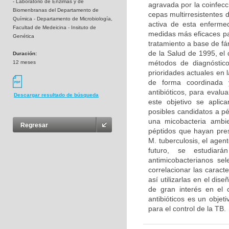
- Laboratorio de Enzimas y de
agravada por la coinfecc
Biomenbranas del Departamento de
cepas multirresistentes 
Química - Departamento de Microbiología,
activa de esta enferme
Facultad de Medeicina - Insituto de
medidas más eficaces par
Genética
tratamiento a base de f
de la Salud de 1995, el
Duración:
métodos de diagnóstic
12 meses
prioridades actuales en 
de forma coordinada y 
antibióticos, para evalu
Descargar resultado de búsqueda
este objetivo se aplic
posibles candidatos a p
una micobacteria ambie
Regresar
péptidos que hayan pre
M. tuberculosis, el age
futuro, se estudiarán
antimicobacterianos sel
correlacionar las caract
así utilizarlas en el dis
de gran interés en el 
antibióticos es un objet
para el control de la TB.