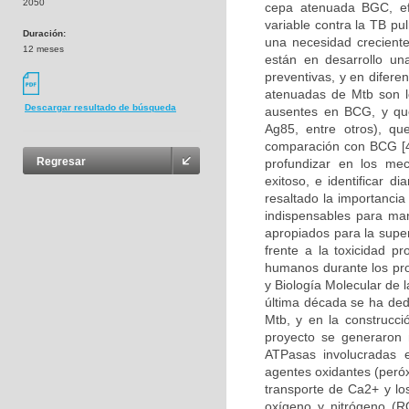
2050
cepa atenuada BGC, ef
variable contra la TB pu
Duración:
una necesidad creciente
12 meses
están en desarrollo un
preventivas, y en difere
atenuadas de Mtb son l
Descargar resultado de búsqueda
ausentes en BCG, y qu
Ag85, entre otros), q
comparación con BCG [4
Regresar
profundizar en los mec
exitoso, e identificar 
resaltado la importanci
indispensables para man
apropiados para la supe
frente a la toxicidad p
humanos durante los pro
y Biología Molecular de 
última década se ha ded
Mtb, y en la construcc
proyecto se generaron 
ATPasas involucradas e
agentes oxidantes (peróx
transporte de Ca2+ y lo
oxígeno y nitrógeno (