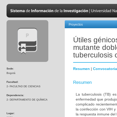
Proyectos
Útiles génico
mutante dobl
tuberculosis 
Resumen
|
Convocatoria
Sede:
Bogotá
Resumen
Facultad:
2- FACULTAD DE CIENCIAS
La tuberculosis (TB) e
Dependencia:
enfermedad que produjo 
2- DEPARTAMENTO DE QUÍMICA
complicado recientement
la coinfección con VIH y
Lugar:
la respuesta inmune del 