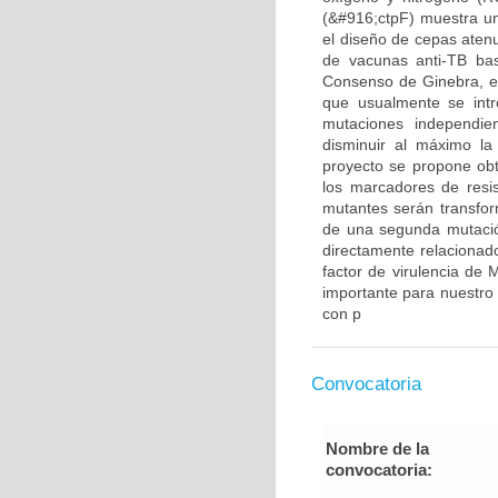
(&#916;ctpF) muestra un
el diseño de cepas atenu
de vacunas anti-TB bas
Consenso de Ginebra, en
que usualmente se int
mutaciones independien
disminuir al máximo la 
proyecto se propone obt
los marcadores de resis
mutantes serán transfor
de una segunda mutaci
directamente relacionado
factor de virulencia de 
importante para nuestro
con p
Convocatoria
Nombre de la
convocatoria: