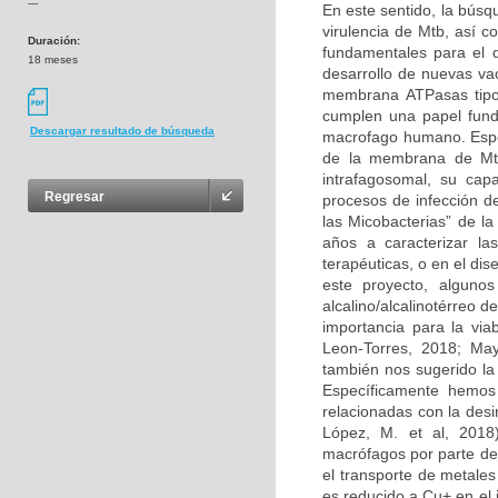
---
En este sentido, la búsq
virulencia de Mtb, así c
Duración:
fundamentales para el di
18 meses
desarrollo de nuevas va
membrana ATPasas tipo 
cumplen una papel fund
Descargar resultado de búsqueda
macrofago humano. Espec
de la membrana de Mtb
intrafagosomal, su cap
Regresar
procesos de infección d
las Micobacterias” de l
años a caracterizar l
terapéuticas, o en el di
este proyecto, alguno
alcalino/alcalinotérreo 
importancia para la vi
Leon-Torres, 2018; May
también nos sugerido la
Específicamente hemo
relacionadas con la desi
López, M. et al, 2018
macrófagos por parte de
el transporte de metales
es reducido a Cu+ en el 