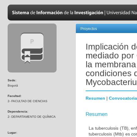
Proyectos
Implicación d
mediado por 
la membrana 
condiciones d
Mycobacteriu
Sede:
Bogotá
Facultad:
Resumen
|
Convocatoria
2- FACULTAD DE CIENCIAS
Dependencia:
Resumen
2- DEPARTAMENTO DE QUÍMICA
La tuberculosis (TB), e
Lugar:
tuberculosis (Mtb) es c