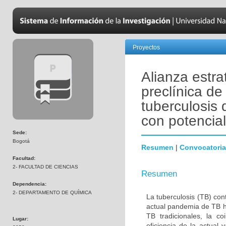
Proyectos
Alianza estra
preclínica d
tuberculosis 
con potencia
Sede:
Bogotá
Resumen
|
Convocatoria
Facultad:
2- FACULTAD DE CIENCIAS
Resumen
Dependencia:
2- DEPARTAMENTO DE QUÍMICA
La tuberculosis (TB) co
actual pandemia de TB ha
TB tradicionales, la c
Lugar:
eficiencia de la actual