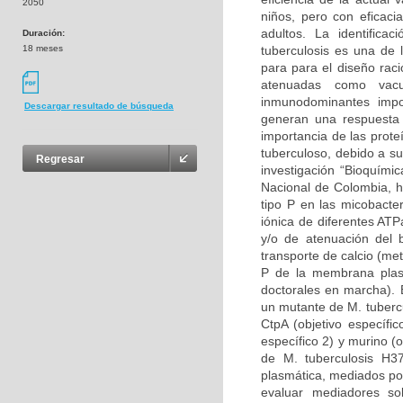
2050
niños, pero con eficaci
adultos. La identifica
Duración:
18 meses
tuberculosis es una de 
para para el diseño raci
atenuadas como vac
inmunodominantes imp
Descargar resultado de búsqueda
generan una respuesta c
importancia de las prote
tuberculoso, debido a s
Regresar
investigación “Bioquími
Nacional de Colombia, h
tipo P en las micobacte
iónica de diferentes ATP
y/o de atenuación del b
transporte de calcio (me
P de la membrana plasm
doctorales en marcha). 
un mutante de M. tuberc
CtpA (objetivo específi
específico 2) y murino (
de M. tuberculosis H3
plasmática, mediados po
evaluar mediadores so