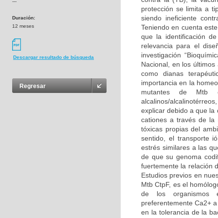
---
protección se limita a t
siendo ineficiente con
Duración:
12 meses
Teniendo en cuenta este 
que la identificación d
relevancia para el dis
investigación “Bioquími
Descargar resultado de búsqueda
Nacional, en los últimos
como dianas terapéuti
importancia en la homeos
Regresar
mutantes de Mtb de
alcalinos/alcalinotérreo
explicar debido a que la
cationes a través de l
tóxicas propias del amb
sentido, el transporte
estrés similares a las q
de que su genoma codif
fuertemente la relación d
Estudios previos en nues
Mtb CtpF, es el homólog
de los organismos e
preferentemente Ca2+ a
en la tolerancia de la b