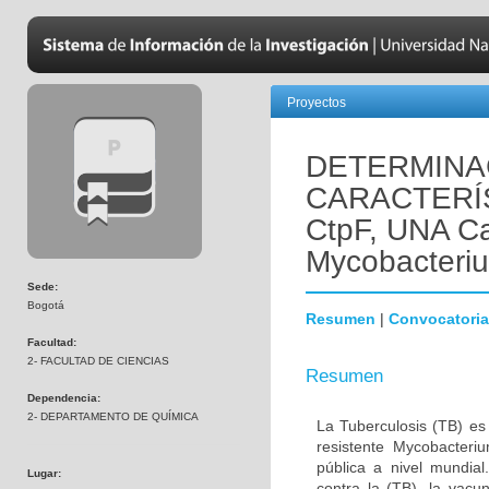
Proyectos
DETERMINA
CARACTERÍ
CtpF, UNA C
Mycobacteriu
Sede:
Bogotá
Resumen
|
Convocatoria
Facultad:
2- FACULTAD DE CIENCIAS
Resumen
Dependencia:
2- DEPARTAMENTO DE QUÍMICA
La Tuberculosis (TB) es
resistente Mycobacteri
pública a nivel mundia
Lugar:
contra la (TB), la vac