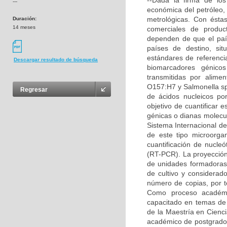
--Dada la firma de los
---
económica del petróleo,
metrológicas. Con éstas
Duración:
14 meses
comerciales de product
dependen de que el país
países de destino, sit
estándares de referenci
Descargar resultado de búsqueda
biomarcadores génico
transmitidas por alime
O157:H7 y Salmonella sp
Regresar
de ácidos nucleicos po
objetivo de cuantificar 
génicas o dianas molecul
Sistema Internacional de
de este tipo microorga
cuantificación de nucle
(RT-PCR). La proyección 
de unidades formadoras 
de cultivo y considerad
número de copias, por t
Como proceso académi
capacitado en temas de 
de la Maestría en Cienc
académico de postgrado. 