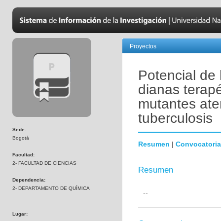
Proyectos
Potencial de
dianas terapé
mutantes at
tuberculosis
Sede:
Bogotá
Resumen
|
Convocatoria
Facultad:
2- FACULTAD DE CIENCIAS
Resumen
Dependencia:
2- DEPARTAMENTO DE QUÍMICA
--
Lugar: