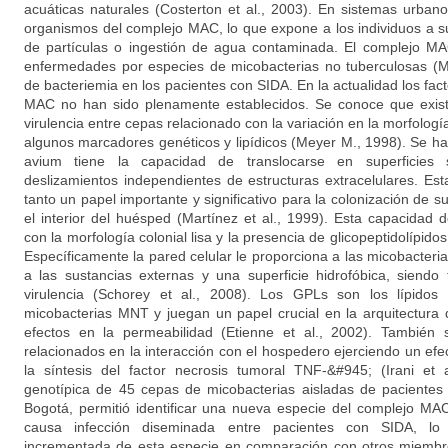
acuáticas naturales (Costerton et al., 2003). En sistemas urba
organismos del complejo MAC, lo que expone a los individuos a s
de partículas o ingestión de agua contaminada. El complejo 
enfermedades por especies de micobacterias no tuberculosas (MN
de bacteriemia en los pacientes con SIDA. En la actualidad los fact
MAC no han sido plenamente establecidos. Se conoce que exist
virulencia entre cepas relacionado con la variación en la morfología 
algunos marcadores genéticos y lipídicos (Meyer M., 1998). Se 
avium tiene la capacidad de translocarse en superficies
deslizamientos independientes de estructuras extracelulares. Est
tanto un papel importante y significativo para la colonización de s
el interior del huésped (Martínez et al., 1999). Esta capacidad 
con la morfología colonial lisa y la presencia de glicopeptidolípidos
Específicamente la pared celular le proporciona a las micobacter
a las sustancias externas y una superficie hidrofóbica, siendo
virulencia (Schorey et al., 2008). Los GPLs son los lípido
micobacterias MNT y juegan un papel crucial en la arquitectura d
efectos en la permeabilidad (Etienne et al., 2002). Tambié
relacionados en la interacción con el hospedero ejerciendo un efe
la síntesis del factor necrosis tumoral TNF-&#945; (Irani et a
genotípica de 45 cepas de micobacterias aisladas de pacientes 
Bogotá, permitió identificar una nueva especie del complejo M
causa infección diseminada entre pacientes con SIDA, lo 
incrementada de esta especie en comparación con otros miembr