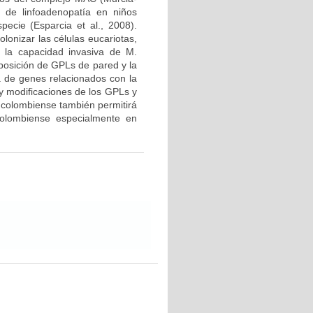
 de linfoadenopatía en niños
cie (Esparcia et al., 2008).
lonizar las células eucariotas,
r la capacidad invasiva de M.
mposición de GPLs de pared y la
a de genes relacionados con la
 y modificaciones de los GPLs y
. colombiense también permitirá
colombiense especialmente en