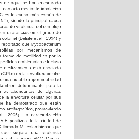
nos de agua se han encontrado
u contacto mediante inhalación
MAC es la causa más común de
T), siendo la principal causa
ores de virulencia del complejo
en diferencias en el grado de
colonial (Belisle et al., 1994) y
ha reportado que Mycobacterium
 sólidas por mecanismos de
a forma de motilidad es por lo
uperficies ambientales e incluso
de deslizamiento está asociada
 (GPLs) en la envoltura celular.
ias una notable impermeabilidad
 también determinante para la
s más abundantes de algunas
e la envoltura celular por sus
n se ha demostrado que están
cto antifagocítico, promoviendo
l., 2005). La caracterización
VIH positivos de la ciudad de
AC llamada M. colombiense que
que sugiere una virulencia
os del complejo MAC (Murcia-