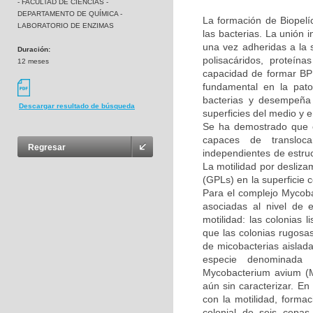
- FACULTAD DE CIENCIAS -
DEPARTAMENTO DE QUÍMICA -
La formación de Biopelí
LABORATORIO DE ENZIMAS
las bacterias. La unión i
una vez adheridas a la s
Duración:
polisacáridos, proteín
12 meses
capacidad de formar BP 
fundamental en la pato
bacterias y desempeña 
Descargar resultado de búsqueda
superficies del medio y e
Se ha demostrado que 
capaces de transloca
Regresar
independientes de estruct
La motilidad por desliza
(GPLs) en la superficie c
Para el complejo Mycoba
asociadas al nivel de 
motilidad: las colonias
que las colonias rugosa
de micobacterias aislada
especie denominada 
Mycobacterium avium (M
aún sin caracterizar. En
con la motilidad, forma
colonial de seis cepa