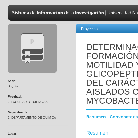
Proyectos
DETERMINA
FORMACIÓN
MOTILIDAD 
GLICOPEPT
DEL CARÁCT
Sede:
Bogotá
AISLADOS C
Facultad:
MYCOBACTE
2- FACULTAD DE CIENCIAS
Dependencia:
Resumen
|
Convocatoria
2- DEPARTAMENTO DE QUÍMICA
Resumen
Lugar: