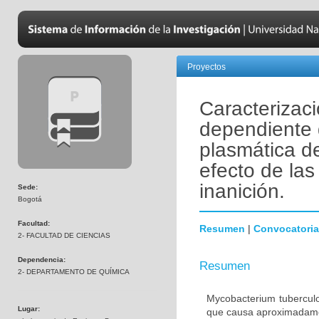
Proyectos
Caracterizac
dependiente
plasmática d
efecto de las
inanición.
Sede:
Bogotá
Facultad:
Resumen
|
Convocatoria
2- FACULTAD DE CIENCIAS
Dependencia:
Resumen
2- DEPARTAMENTO DE QUÍMICA
Mycobacterium tuberculo
Lugar:
que causa aproximadamen