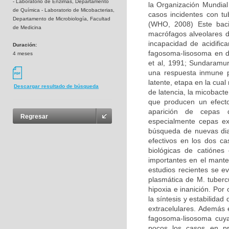
- Laboratorio de Enzimas, Departamento
la Organización Mundial
de Química - Laboratorio de Micobacterias,
casos incidentes con t
Departamento de Microbiología, Facultad
(WHO, 2008) Este baci
de Medicina
macrófagos alveolares d
incapacidad de acidific
Duración:
fagosoma-lisosoma en do
4 meses
et al, 1991; Sundaramur
una respuesta inmune p
latente, etapa en la cual
Descargar resultado de búsqueda
de latencia, la micobact
que producen un efecto 
aparición de cepas d
Regresar
especialmente cepas ex
búsqueda de nuevas dia
efectivos en los dos 
biológicas de catióne
importantes en el mante
estudios recientes se e
plasmática de M. tuberc
hipoxia e inanición. Por
la síntesis y estabilida
extracelulares. Además 
fagosoma-lisosoma cuya 
pocos los casos en pr