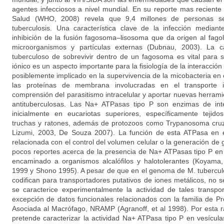
agentes infecciosos a nivel mundial. En su reporte mas reciente
Salud (WHO, 2008) revela que 9,4 millones de personas s
tuberculosis. Una característica clave de la infección mediant
inhibición de la fusión fagosoma–lisosoma que da origen al fago
microorganismos y partículas externas (Dubnau, 2003). La c
tuberculoso de sobrevivir dentro de un fagosoma es vital para s
iónico es un aspecto importante para la fisiología de la interacció
posiblemente implicado en la supervivencia de la micobacteria en 
las proteínas de membrana involucradas en el transporte ió
comprensión del parasitismo intracelular y aportar nuevas herram
antituberculosas. Las Na+ ATPasas tipo P son enzimas de inte
inicialmente en eucariotas superiores, específicamente tejido
truchas y ratones, además de protozoos como Trypanosoma cruz
Lizumi, 2003, De Souza 2007). La función de esta ATPasa en 
relacionada con el control del volumen celular o la generación d
pocos reportes acerca de la presencia de Na+ ATPasas tipo P en 
encaminado a organismos alcalófilos y halotolerantes (Koyam
1999 y Shono 1995). A pesar de que en el genoma de M. tubercul
codifican para transportadores putativos de iones metálicos, no 
se caracterice experimentalmente la actividad de tales transp
excepción de datos funcionales relacionados con la familia de Pr
Asociada al Macrófago, NRAMP (Agranoff, et al 1998). Por esta r
pretende caracterizar la actividad Na+ ATPasa tipo P en vesícu