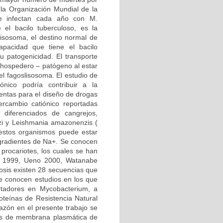
 la Organización Mundial de la
e infectan cada año con M.
e el bacilo tuberculoso, es la
lisosoma, el destino normal de
apacidad que tiene el bacilo
u patogenicidad. El transporte
n hospedero – patógeno al estar
el fagoslisosoma. El estudio de
nico podría contribuir a la
ientas para el diseño de drogas
rcambio catiónico reportadas
s diferenciados de cangrejos,
i y Leishmania amazonenzis (
estos organismos puede estar
e gradientes de Na+. Se conocen
procariotes, los cuales se han
a, 1999, Ueno 2000, Watanabe
osis existen 28 secuencias que
se conocen estudios en los que
ortadores en Mycobacterium, a
oteínas de Resistencia Natural
azón en el presente trabajo se
las de membrana plasmática de