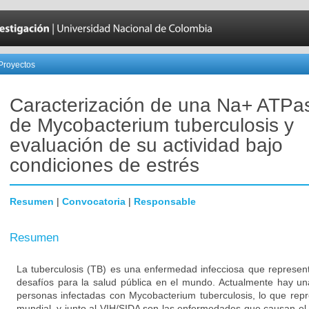
Proyectos
Caracterización de una Na+ ATPas
de Mycobacterium tuberculosis y
evaluación de su actividad bajo
condiciones de estrés
Resumen
|
Convocatoria
|
Responsable
Resumen
La tuberculosis (TB) es una enfermedad infecciosa que represen
desafíos para la salud pública en el mundo. Actualmente hay un
personas infectadas con Mycobacterium tuberculosis, lo que rep
mundial, y junto al VIH/SIDA son las enfermedades que causan e