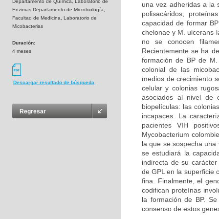
Departamento de Química, Laboratorio de
una vez adheridas a la s
Enzimas Departamento de Microbiología,
polisacáridos, proteín
Facultad de Medicina, Laboratorio de
capacidad de formar BP 
Micobacterias
chelonae y M. ulcerans 
no se conocen filamen
Duración:
Recientemente se ha dem
4 meses
formación de BP de M. 
colonial de las micobac
medios de crecimiento se
Descargar resultado de búsqueda
celular y colonias rugo
asociados al nivel de
biopelículas: las coloni
Regresar
incapaces. La caracteri
pacientes VIH positiv
Mycobacterium colombie
la que se sospecha una v
se estudiará la capac
indirecta de su carácter
de GPL en la superficie
fina. Finalmente, el g
codifican proteínas invo
la formación de BP. Se 
consenso de estos genes,