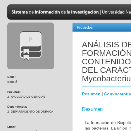
Proyectos
ANÁLISIS D
FORMACIÓN
CONTENIDO
DEL CARÁCT
Mycobacteri
Sede:
Bogotá
Facultad:
Resumen
|
Convocatoria
2- FACULTAD DE CIENCIAS
Dependencia:
Resumen
2- DEPARTAMENTO DE QUÍMICA
La formación de Biopelí
Lugar:
las bacterias. La unión i